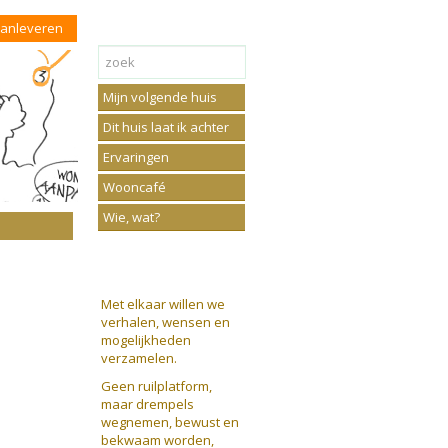
aanleveren
Mijn volgende huis
Dit huis laat ik achter
Ervaringen
Wooncafé
Wie, wat?
Met elkaar willen we
verhalen, wensen en
mogelijkheden
verzamelen.
Geen ruilplatform,
maar drempels
wegnemen, bewust en
bekwaam worden,