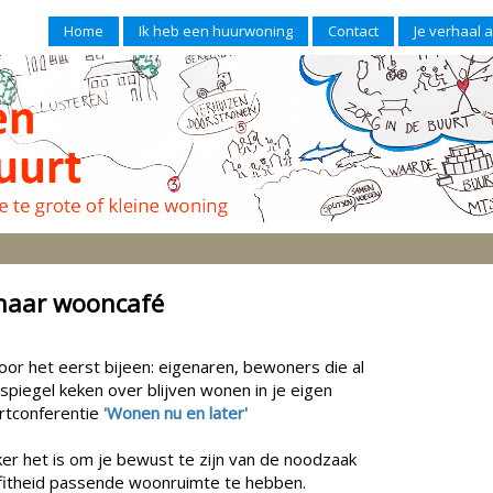
Home
Ik heb een huurwoning
Contact
Je verhaal 
naar wooncafé
 het eerst bijeen: eigenaren, bewoners die al
spiegel keken over blijven wonen in je eigen
urtconferentie
'Wonen nu en later'
er het is om je bewust te zijn van de noodzaak
e fitheid passende woonruimte te hebben.