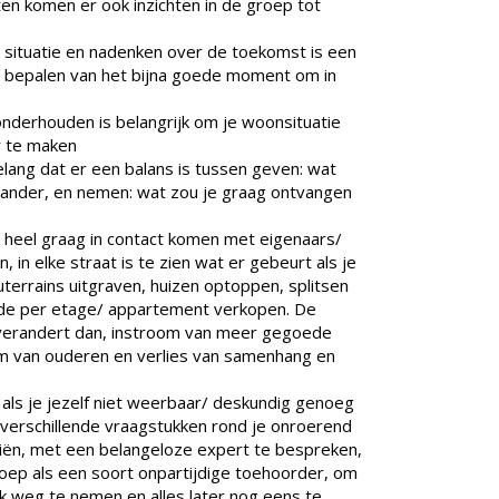
en komen er ook inzichten in de groep tot
 situatie en nadenken over de toekomst is een
t bepalen van het bijna goede moment om in
derhouden is belangrijk om je woonsituatie
r te maken
elang dat er een balans is tussen geven: wat
e ander, en nemen: wat zou je graag ontvangen
die heel graag in contact komen met eigenaars/
 in elke straat is te zien wat er gebeurt als je
uterrains uitgraven, huizen optoppen, splitsen
de per etage/ appartement verkopen. De
 verandert dan, instroom van meer gegoede
m van ouderen en verlies van samenhang en
of als je jezelf niet weerbaar/ deskundig genoeg
e verschillende vraagstukken rond je onroerend
iën, met een belangeloze expert te bespreken,
oep als een soort onpartijdige toehoorder, om
k weg te nemen en alles later nog eens te