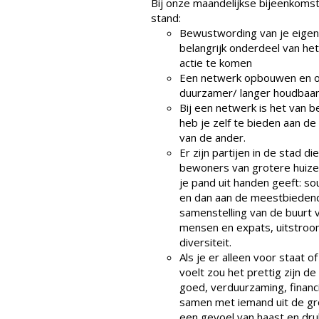
Bij onze maandelijkse bijeenkomst
stand:
Bewustwording van je eigen
belangrijk onderdeel van he
actie te komen
Een netwerk opbouwen en on
duurzamer/ langer houdbaa
Bij een netwerk is het van b
heb je zelf te bieden aan d
van de ander.
Er zijn partijen in de stad 
bewoners van grotere huizen,
je pand uit handen geeft: so
en dan aan de meestbieden
samenstelling van de buurt
mensen en expats, uitstroo
diversiteit.
Als je er alleen voor staat 
voelt zou het prettig zijn d
goed, verduurzaming, financ
samen met iemand uit de gr
een gevoel van haast en dru