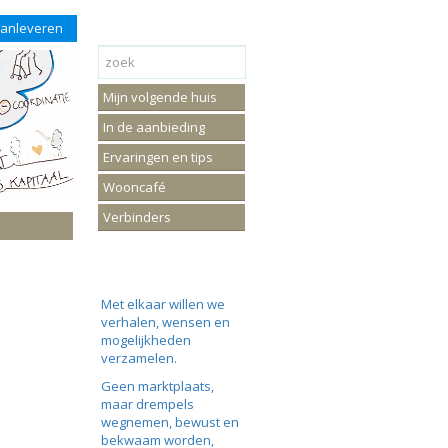
aanleveren
Mijn volgende huis
In de aanbieding
Ervaringen en tips
Wooncafé
Verbinders
Met elkaar willen we
verhalen, wensen en
mogelijkheden
verzamelen.
Geen marktplaats,
maar drempels
wegnemen, bewust en
bekwaam worden,