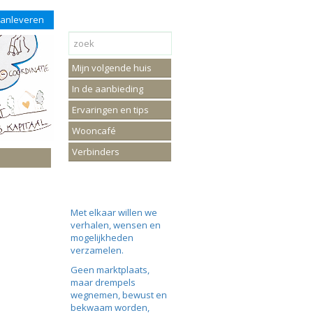
aanleveren
Mijn volgende huis
In de aanbieding
Ervaringen en tips
Wooncafé
Verbinders
Met elkaar willen we
verhalen, wensen en
mogelijkheden
verzamelen.
Geen marktplaats,
maar drempels
wegnemen, bewust en
bekwaam worden,