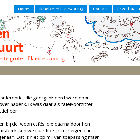
Home
Ik heb een huurwoning
Contact
Je verhaal 
 conferentie, die georganiseerd werd door
er nadenk. Ik was daar als tafelvoorzitter
tief ben.
en bij de ‘woon cafés' die daarna door hen
msten kijken we naar hoe je in je eigen buurt
enaar’. Dat is niet op mij van toepassing maar